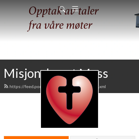
Misjonshuset Moss
https://feed.podbean.com/misjonshuset/feed.xml